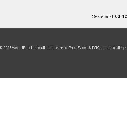
Sekretariát:
00 42
OMOV
PORTFÓLIO PRODUKTOV
O NÁS
KON
 ©
2026
Web: HP spol. s r.o. all rights reserved. Photo&Video: SITISIO, spol. s r.o. all righ