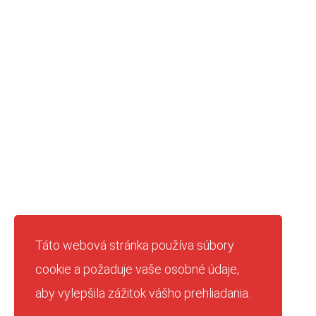
Táto webová stránka používa súbory
cookie a požaduje vaše osobné údaje,
aby vylepšila zážitok vášho prehliadania.