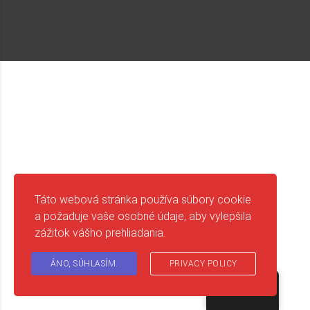
Táto webová stránka používa súbory cookie
a požaduje vaše osobné údaje, aby vylepšila
zážitok vášho prehliadania.
ÁNO, SÚHLASÍM.
PRIVACY POLICY
English