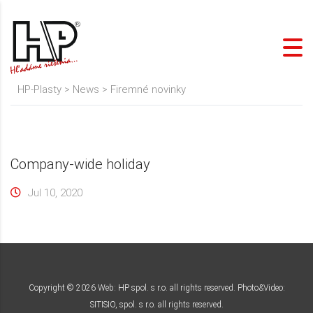
HP-Plasty
>
News
>
Firemné novinky
Company-wide holiday
Jul 10, 2020
Copyright ©
2026
Web: HP spol. s r.o. all rights reserved. Photo&Video:
SITISIO, spol. s r.o. all rights reserved.